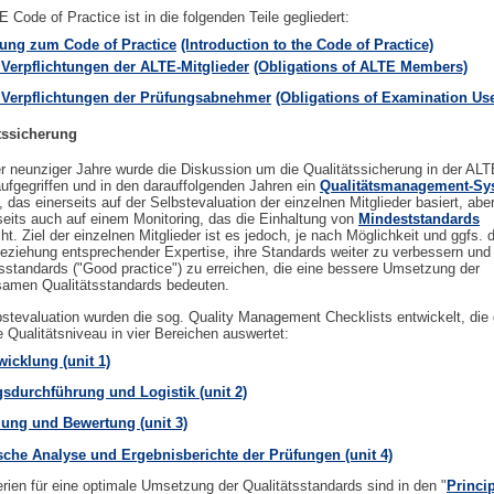
 Code of Practice ist in die folgenden Teile gegliedert:
ung zum Code of Practice
(Introduction to the Code of Practice)
– Verpflichtungen der ALTE-Mitglieder
(Obligations of ALTE Members)
– Verpflichtungen der Prüfungsabnehmer
(Obligations of Examination Use
tssicherung
r neunziger Jahre wurde die Diskussion um die Qualitätssicherung in der ALT
aufgegriffen und in den darauffolgenden Jahren ein
Qualitätsmanagement-Sy
t, das einerseits auf der Selbstevaluation der einzelnen Mitglieder basiert, abe
seits auch auf einem Monitoring, das die Einhaltung von
Mindeststandards
t. Ziel der einzelnen Mitglieder ist es jedoch, je nach Möglichkeit und ggfs. 
beziehung entsprechender Expertise, ihre Standards weiter zu verbessern und
tsstandards ("Good practice") zu erreichen, die eine bessere Umsetzung der
amen Qualitätsstandards bedeuten.
bstevaluation wurden die sog. Quality Management Checklists entwickelt, die
e Qualitätsniveau in vier Bereichen auswertet:
wicklung (unit 1)
sdurchführung und Logistik (unit 2)
lung und Bewertung (unit 3)
ische Analyse und Ergebnisberichte der Prüfungen (unit 4)
erien für eine optimale Umsetzung der Qualitätsstandards sind in den "
Princip