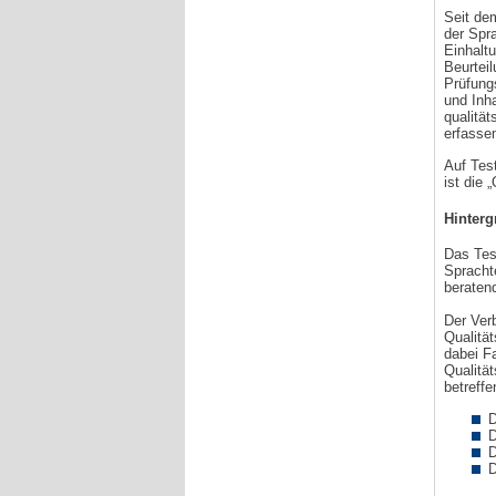
Seit de
der Spra
Einhalt
Beurtei
Prüfung
und Inh
qualitä
erfasse
Auf Tes
ist die 
Hinter
Das Test
Spracht
beratend
Der Ver
Qualitä
dabei Fa
Qualität
betreffe
D
D
D
D