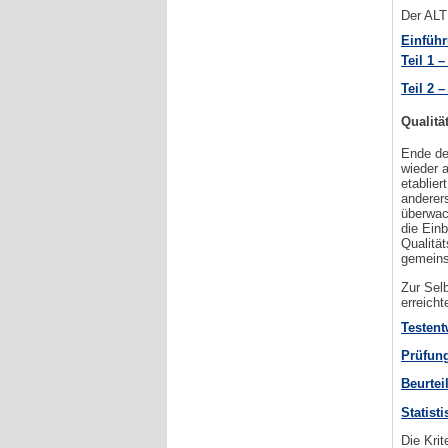
Der ALTE
Einführ
Teil 1 
Teil 2 
Qualitä
Ende de
wieder 
etablier
anderer
überwach
die Ein
Qualitä
gemeins
Zur Sel
erreicht
Testent
Prüfung
Beurtei
Statist
Die Krit