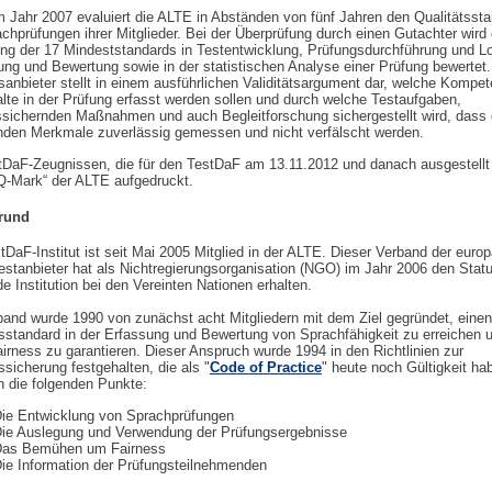
m Jahr 2007 evaluiert die ALTE in Abständen von fünf Jahren den Qualitätsst
chprüfungen ihrer Mitglieder. Bei der Überprüfung durch einen Gutachter wird 
ung der 17 Mindeststandards in Testentwicklung, Prüfungsdurchführung und Lo
lung und Bewertung sowie in der statistischen Analyse einer Prüfung bewertet.
sanbieter stellt in einem ausführlichen Validitätsargument dar, welche Kompe
alte in der Prüfung erfasst werden sollen und durch welche Testaufgaben,
tssichernden Maßnahmen und auch Begleitforschung sichergestellt wird, dass 
nden Merkmale zuverlässig gemessen und nicht verfälscht werden.
tDaF-Zeugnissen, die für den TestDaF am 13.11.2012 und danach ausgestellt 
„Q-Mark“ der ALTE aufgedruckt.
grund
DaF-Institut ist seit Mai 2005 Mitglied in der ALTE. Dieser Verband der euro
estanbieter hat als Nichtregierungsorganisation (NGO) im Jahr 2006 den Statu
e Institution bei den Vereinten Nationen erhalten.
band wurde 1990 von zunächst acht Mitgliedern mit dem Ziel gegründet, eine
tsstandard in der Erfassung und Bewertung von Sprachfähigkeit zu erreichen 
irness zu garantieren. Dieser Anspruch wurde 1994 in den Richtlinien zur
ssicherung festgehalten, die als "
Code of Practice
" heute noch Gültigkeit ha
n die folgenden Punkte:
ie Entwicklung von Sprachprüfungen
ie Auslegung und Verwendung der Prüfungsergebnisse
as Bemühen um Fairness
ie Information der Prüfungsteilnehmenden