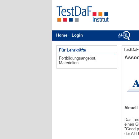
Home
Login
Alle Termine zum digitalen und papierbasi
TestDaF-
Für Lehrkräfte
Assoc
Fortbildungsangebot
,
Materialien
Aktuell
Das Tes
einen G
"Good pr
der ALT