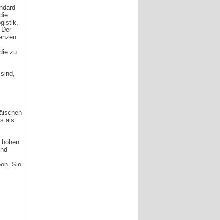
andard
die
gistik,
 Der
tenzen
die zu
sind,
päischen
s als
n hohen
und
ben. Sie