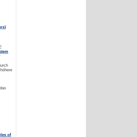
rs)
E
stem
r
durch
 höhere
 das
les of