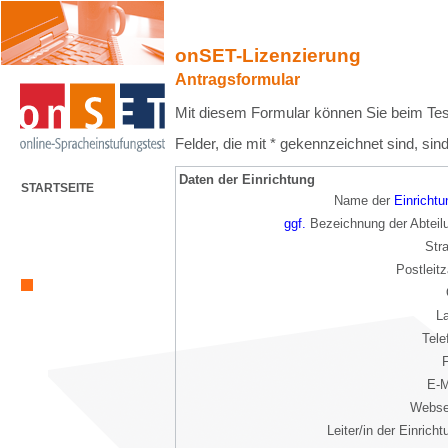
onSET-Lizenzierung
Antragsformular
Mit diesem Formular können Sie beim Tes
Felder, die mit * gekennzeichnet sind, sin
Daten der Einrichtung
STARTSEITE
Name der
Einrichtu
ggf.
Bezeichnung der Abteil
Str
Postleitz
L
Tele
E-M
Webse
Leiter/in der Einricht